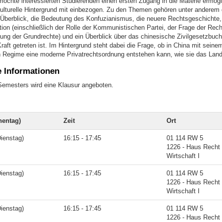
möchte interessierten Studierenden einen ersten Zugang in die Materie ermögl
kulturelle Hintergrund mit einbezogen. Zu den Themen gehören unter anderem 
Überblick, die Bedeutung des Konfuzianismus, die neuere Rechtsgeschichte,
ion (einschließlich der Rolle der Kommunistischen Partei, der Frage der Recht
ung der Grundrechte) und ein Überblick über das chinesische Zivilgesetzbuc
raft getreten ist. Im Hintergrund steht dabei die Frage, ob in China mit seinem
en Regime eine moderne Privatrechtsordnung entstehen kann, wie sie das Land
e Informationen
emesters wird eine Klausur angeboten.
entag)
Zeit
Ort
ienstag)
16:15 - 17:45
01 114 RW 5
1226 - Haus Recht
Wirtschaft I
ienstag)
16:15 - 17:45
01 114 RW 5
1226 - Haus Recht
Wirtschaft I
ienstag)
16:15 - 17:45
01 114 RW 5
1226 - Haus Recht