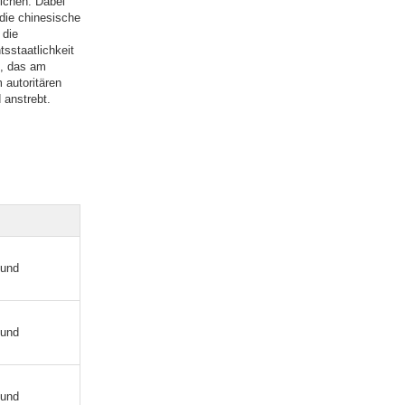
ichen. Dabei
die chinesische
 die
sstaatlichkeit
h, das am
 autoritären
 anstrebt.
 und
 und
 und