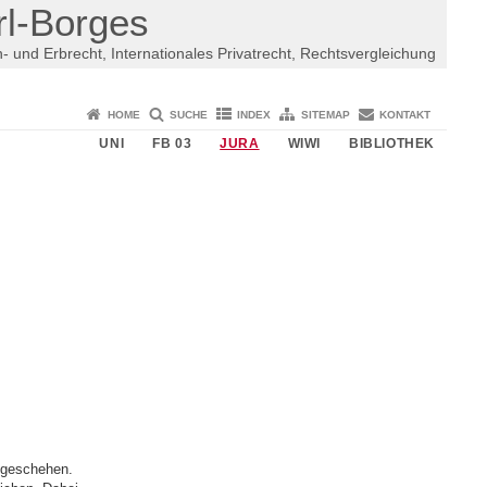
rl-Borges
n- und Erbrecht, Internationales Privatrecht, Rechtsvergleichung
HOME
SUCHE
INDEX
SITEMAP
KONTAKT
UNI
FB 03
JURA
WIWI
BIBLIOTHEK
tgeschehen.