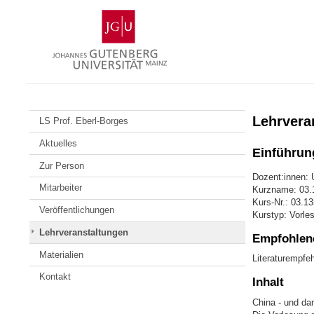
Zum
Johannes
Inhalt
Gutenberg-
springen
Universität
Mainz
Lehrvera
LS Prof. Eberl-Borges
Aktuelles
Einführun
Zur Person
Dozent:innen: U
Mitarbeiter
Kurzname: 03.
Kurs-Nr.: 03.1
Veröffentlichungen
Kurstyp: Vorle
Lehrveranstaltungen
Empfohlene
Materialien
Literaturempfeh
Kontakt
Inhalt
China - und da